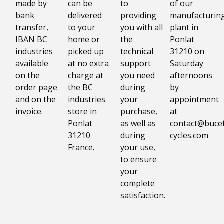
made by
can be
to
of our
bank
delivered
providing
manufacturin
transfer,
to your
you with all
plant in
IBAN BC
home or
the
Ponlat
industries
picked up
technical
31210 on
available
at no extra
support
Saturday
on the
charge at
you need
afternoons
order page
the BC
during
by
and on the
industries
your
appointment
invoice.
store in
purchase,
at
Ponlat
as well as
contact@bucef
31210
during
cycles.com
France.
your use,
to ensure
your
complete
satisfaction.