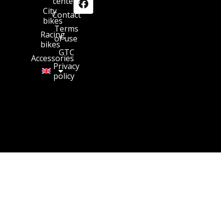
centers
City
Contact
bikes
Terms
Racing
of use
bikes
GTC
Accessories
Privacy
policy