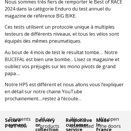
Nous sommes très fiers de remporter le Best of RACE
2024 dans la catégorie Enduro du test annuel du
magazine de référence BIG BIKE.
Ces tests utilisent un protocole unique à multiples
testeurs de différents niveaux, et tous les vélos sont
équipés des mêmes pneumatiques.
Au bout de 4 mois de test le résultat tombe…. Notre
BUCEFAL est bien une bombe… Lisez ce magasine et
oubliez vos préjugés sur les mono pivots de grand
papa….
Notre HPS est différent et nous allons vous l’expliquer
en détail sur notre chaine YouTube
prochainement….restez à l’écoute…
Payments
All our
We are
We open
Secure
Delivery
Responsive
Made
payment
or
customer
In
are now
products
committed
the doors
collection
service
France